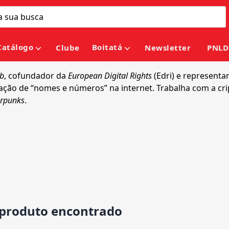
Catálogo
Boitatá
Clube
Newsletter
PNLD
ub
, cofundador da
European Digital Rights
(Edri) e representa
nação de “nomes e números” na internet. Trabalha com a cr
rpunks
.
roduto encontrado