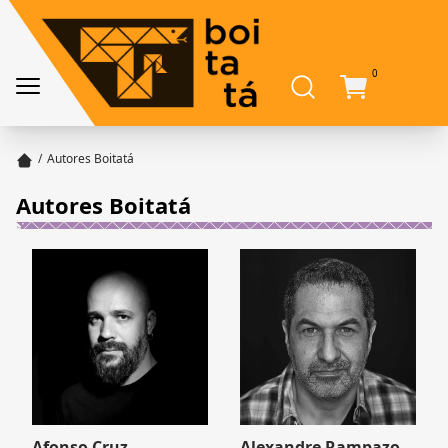
0
/
Autores Boitatá
Autores Boitatá
Afonso Cruz
Alexandre Rampazo