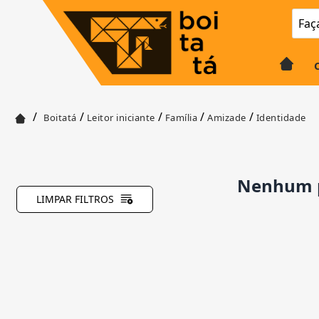
/
/
/
/
/
Boitatá
Leitor iniciante
Família
Amizade
Identidade
Nenhum p
LIMPAR FILTROS