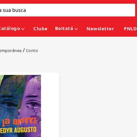
Catálogo
Boitatá
Clube
Newsletter
PNLD
/
temporânea
Conto