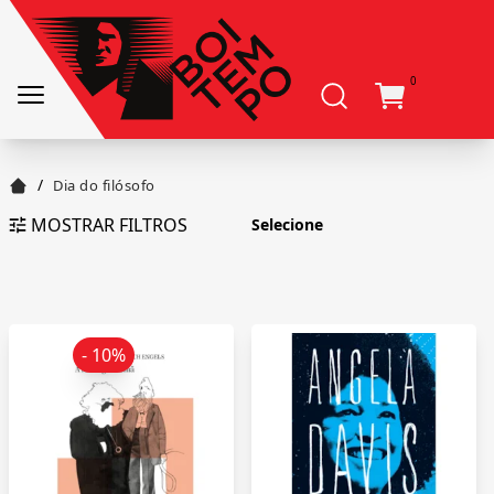
0
/
Dia do filósofo
MOSTRAR FILTROS
- 10%