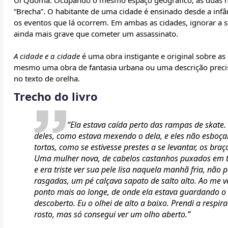
Ul Quoma. Ocupando o mesmo espaço geográfico, as duas n
“Brecha”. O habitante de uma cidade é ensinado desde a infân
os eventos que lá ocorrem. Em ambas as cidades, ignorar a 
ainda mais grave que cometer um assassinato.
A cidade e a cidade
é uma obra instigante e original sobre a
mesmo uma obra de fantasia urbana ou uma descrição precisa
no texto de orelha.
Trecho do livro
“Ela estava caída perto das rampas de skate
deles, como estava mexendo o dela, e eles não esboç
tortas, como se estivesse prestes a se levantar, os br
Uma mulher nova, de cabelos castanhos puxados em t
e era triste ver sua pele lisa naquela manhã fria, nã
rasgadas, um pé calçava sapato de salto alto. Ao me
ponto mais ao longe, de onde ela estava guardando o 
descoberto. Eu o olhei de alto a baixo. Prendi a respir
rosto, mas só consegui ver um olho aberto.”