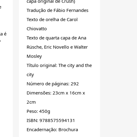
capa original de Crush)
e
Tradução de Fábio Fernandes
Texto de orelha de Carol
Chiovatto
a é
Texto de quarta capa de Ana
o
Rüsche, Eric Novello e Walter
Mosley
Título original: The city and the
city
Número de páginas: 292
Dimensões: 23cm x 16cm x
2cm
Peso: 450g
ISBN: 9788575594131
Encadernação: Brochura