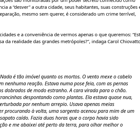
ações são monitoradas por um poder secreto conhecido como
cia a “desver” a outra cidade, seus habitantes, suas construções 
separação, mesmo sem querer, é considerado um crime terrível,
s cidades e a conveniência de vermos apenas o que queremos: “Est
 da realidade das grandes metrópoles?”, indaga Carol Chiovatt
. Nada é tão imóvel quanto os mortos. O vento mexe o cabelo
am nenhuma reação. Estava numa pose feia, com as pernas
aços dobrados de modo estranho. A cara virada para o chão.
rancinhas despontando como plantas. Ela estava quase nua,
o perturbada por nenhum arrepio. Usava apenas meias
 ver procurando à volta, uma sargento acenou para mim de um
sapato caído. Fazia duas horas que o corpo havia sido
ação e me abaixei até perto da terra, para olhar melhor o