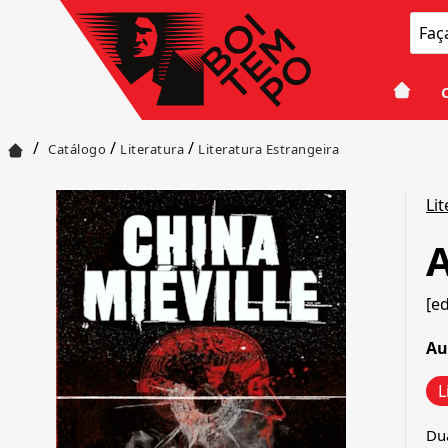
/
/
/
Catálogo
Literatura
Literatura Estrangeira
Li
A
[e
Au
L
Du