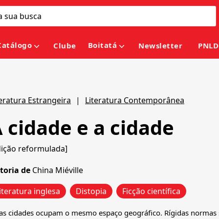
Catálogo
Boitatá
Clube
Newsletter
PNLD
teratura Estrangeira
|
Literatura Contemporânea
 cidade e a cidade
dição reformulada]
toria de
China Miéville
iteratura inglesa
Distopia
Ficção científica
as cidades ocupam o mesmo espaço geográfico. Rígidas normas 