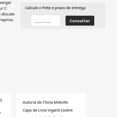
xergar
Calcule o frete e prazo de entrega
r C.
e discute
inspirou
ú.
Autoria de China Miéville
Capa de Livia Viganó (sobre
,