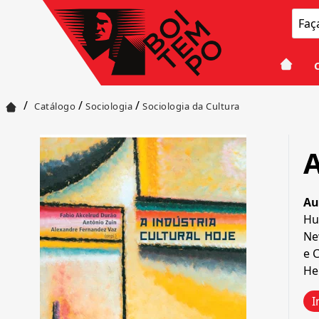
/
/
/
Catálogo
Sociologia
Sociologia da Cultura
A
Au
Hu
Ne
e
C
He
I