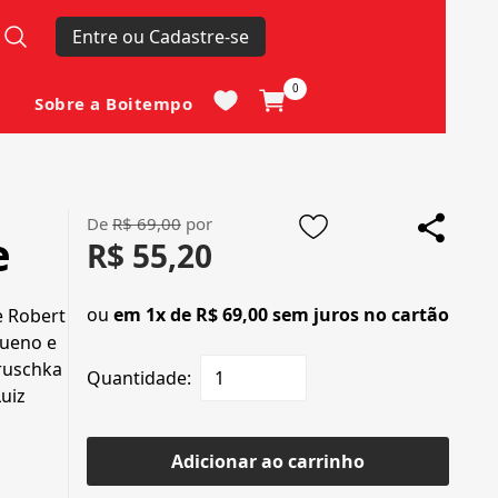
Entre ou Cadastre-se
0
Sobre a Boitempo
De
R$ 69,00
por
e
R$ 55,20
ou
em 1x de R$ 69,00 sem juros no cartão
e
Robert
Bueno
e
ruschka
Quantidade:
Luiz
Adicionar ao carrinho