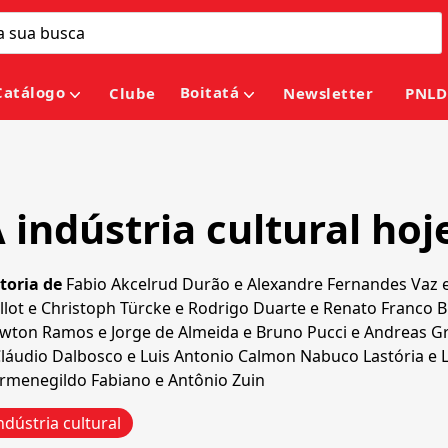
Catálogo
Boitatá
Clube
Newsletter
PNLD
 indústria cultural hoj
toria de
Fabio Akcelrud Durão
e
Alexandre Fernandes Vaz
llot
e
Christoph Türcke
e
Rodrigo Duarte
e
Renato Franco 
wton Ramos
e
Jorge de Almeida
e
Bruno Pucci
e
Andreas G
láudio Dalbosco
e
Luis Antonio Calmon Nabuco Lastória
e
rmenegildo Fabiano
e
Antônio Zuin
ndústria cultural