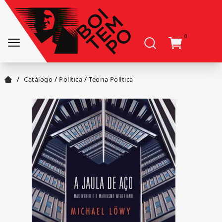
0
/
/
/
Catálogo
Política
Teoria Política