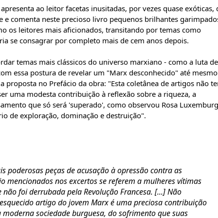
presenta ao leitor facetas inusitadas, por vezes quase exóticas,
e e comenta neste precioso livro pequenos brilhantes garimpado
os leitores mais aficionados, transitando por temas como
ó iria se consagrar por completo mais de cem anos depois.
rdar temas mais clássicos do universo marxiano - como a luta de
re com essa postura de revelar um "Marx desconhecido" até mesmo
a proposta no Prefácio da obra: "Esta coletânea de artigos não t
ser uma modesta contribuição à reflexão sobre a riqueza, a
samento que só será 'superado', como observou Rosa Luxemburg
rio de exploração, dominação e destruição".
is poderosas peças de acusação à opressão contra as
dio mencionados nos excertos se referem a mulheres vítimas
e não foi derrubada pela Revolução Francesa. [...] Não
e esquecido artigo do jovem Marx é uma preciosa contribuição
da moderna sociedade burguesa, do sofrimento que suas