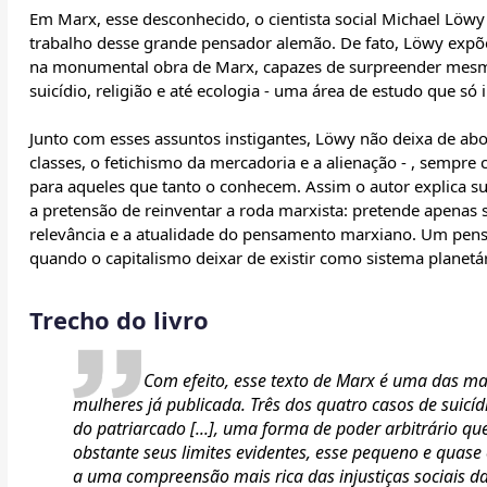
Em Marx, esse desconhecido, o cientista social Michael Löwy a
trabalho desse grande pensador alemão. De fato, Löwy expõ
na monumental obra de Marx, capazes de surpreender mesmo 
suicídio, religião e até ecologia - uma área de estudo que s
Junto com esses assuntos instigantes, Löwy não deixa de abo
classes, o fetichismo da mercadoria e a alienação - , semp
para aqueles que tanto o conhecem. Assim o autor explica su
a pretensão de reinventar a roda marxista: pretende apenas 
relevância e a atualidade do pensamento marxiano. Um pen
quando o capitalismo deixar de existir como sistema planetá
Trecho do livro
Com efeito, esse texto de Marx é uma das ma
mulheres já publicada. Três dos quatro casos de suicí
do patriarcado [...], uma forma de poder arbitrário qu
obstante seus limites evidentes, esse pequeno e quas
a uma compreensão mais rica das injustiças sociais 