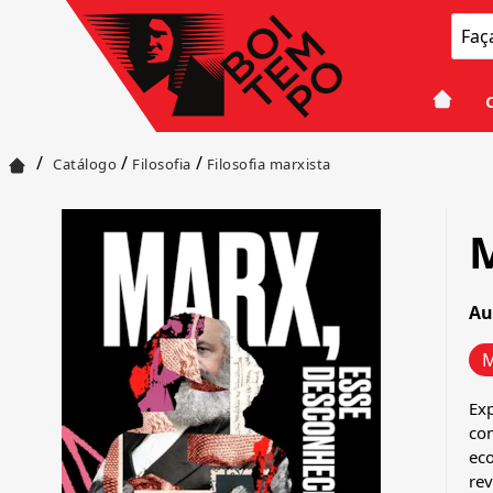
/
/
/
Catálogo
Filosofia
Filosofia marxista
M
Au
M
Exp
con
eco
rev