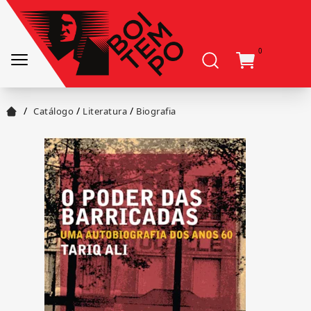
0
/
/
/
Catálogo
Literatura
Biografia