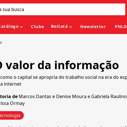
Catálogo
Boitatá
Clube
Newsletter
PNLD
ão
 valor da informação
 como o capital se apropria do trabalho social na era do es
da internet
toria de
Marcos Dantas
e
Denise Moura
e
Gabriela Raulino
rissa Ormay
ecnologia