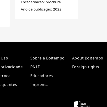
Encadernação: brochura
Ano de publicação: 2022
 Uso
Sobre a Boitempo
About Boitempo
e privacidade
PNLD
Foreign rights
 troca
Educadores
requentes
Imprensa