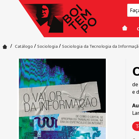
/
/
/
Catálogo
Sociologia
Sociologia da Tecnologia da Informaç
O
de
e 
Au
La
T