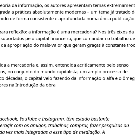
à teoria da informação, os autores apresentam temas extremamen
agrada a práticas absolutamente modernas – um tema já tratado d
unido de forma consistente e aprofundada numa única publicação
para reflexão: a informação é uma mercadoria? Nos três eixos da
suportados pelo capital financeiro, que comandam o trabalho de
o da apropriação do mais-valor que geram graças à constante tro
da a mercadoria e, assim, entendida acriticamente pelo senso
os, no conjunto do mundo capitalista, um amplo processo de
nco décadas, o capital veio fazendo da informação o alfa e o ôme
res na Introdução da obra.
Facebook, YouTube e Instagram, têm estado bastante
teragir com os amigos, trabalhar, comprar, fazer pesquisas ou
cada vez mais integradas a esse tipo de mediação. A