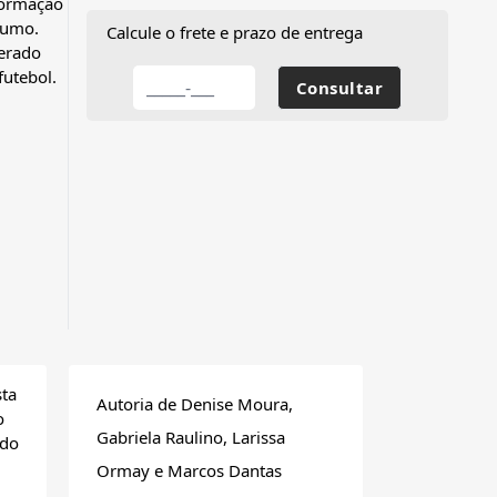
nformação
sumo.
Calcule o frete e prazo de entrega
nerado
futebol.
sta
Autoria de Denise Moura,
o
Gabriela Raulino, Larissa
 do
Ormay e Marcos Dantas