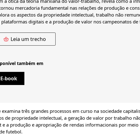
 a ótica da teoria marxiana do valor-trabalho, revela como a i
 tornou mercadoria fundamental nas relações de produção e con
lora os aspectos da propriedade intelectual, trabalho não remu
plataformas digitais e a produção de valor nos campeonatos de 
Leia um trecho
sponível também em
E-book
 examina três grandes processos em curso na sociedade capitali
 de propriedade intelectual, a geração de valor por trabalho nã
et e a produção e apropriação de rendas informacionais por meio
e futebol.