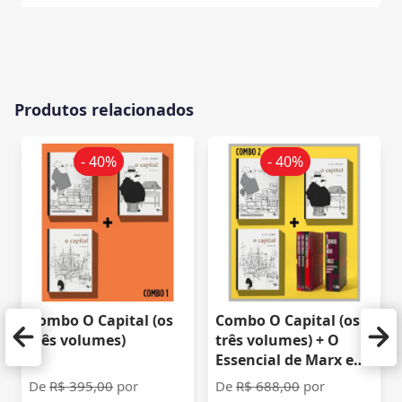
Produtos relacionados
- 40%
- 40%
Combo O Capital (os
Combo O Capital (os
três volumes)
três volumes) + O
Essencial de Marx e
Engels
De
R$ 395,00
por
De
R$ 688,00
por