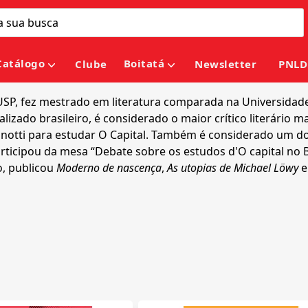
Catálogo
Boitatá
Clube
Newsletter
PNLD
SP, fez mestrado em literatura comparada na Universidade 
izado brasileiro, é considerado o maior crítico literário mar
otti para estudar O Capital. Também é considerado um dos 
icipou da mesa “Debate sobre os estudos d'O capital no Br
o, publicou
Moderno de nascença
,
As utopias de Michael Löwy