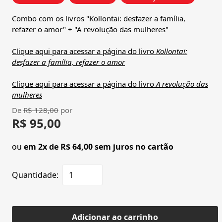
Combo com os livros "Kollontai: desfazer a família,
refazer o amor" + "A revolução das mulheres"
Clique aqui para acessar a página do livro
Kollontai:
desfazer a família, refazer o amor
Clique aqui para acessar a página do livro
A revolução das
mulheres
De
R$ 128,00
por
R$ 95,00
ou
em 2x de R$ 64,00 sem juros no cartão
Quantidade:
Adicionar ao carrinho