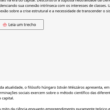
iais na era do capital. Desconstrói a suposta neutralidade da ciên
denciando sua conexão intrínseca com os interesses de classes.
lexão sobre a crise estrutural e a necessidade de transcender o s
Leia um trecho
a atualidade, o filósofo húngaro István Mészáros apresenta, em
erminações sociais exercem sobre o método científico das diferen
 capital.
o mito da ciência enquanto empreendimento puramente teórico 