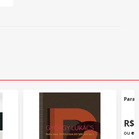
Para u
R$ 
ou
em 