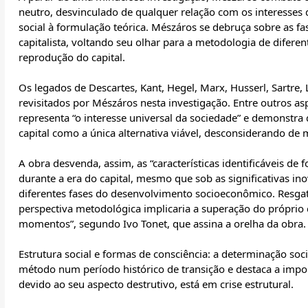
neutro, desvinculado de qualquer relação com os interesses 
social à formulação teórica. Mészáros se debruça sobre as 
capitalista, voltando seu olhar para a metodologia de difer
reprodução do capital.
Os legados de Descartes, Kant, Hegel, Marx, Husserl, Sartre,
revisitados por Mészáros nesta investigação. Entre outros asp
representa “o interesse universal da sociedade” e demonstra q
capital como a única alternativa viável, desconsiderando de
A obra desvenda, assim, as “características identificáveis d
durante a era do capital, mesmo que sob as significativas in
diferentes fases do desenvolvimento socioeconômico. Resga
perspectiva metodológica implicaria a superação do próprio c
momentos”, segundo Ivo Tonet, que assina a orelha da obra.
Estrutura social e formas de consciência: a determinação s
método num período histórico de transição e destaca a import
devido ao seu aspecto destrutivo, está em crise estrutural.