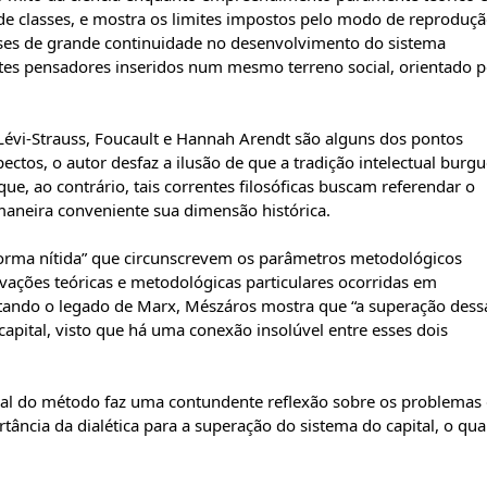
de classes, e mostra os limites impostos pelo modo de reproduç
fases de grande continuidade no desenvolvimento do sistema
entes pensadores inseridos num mesmo terreno social, orientado p
 Lévi-Strauss, Foucault e Hannah Arendt são alguns dos pontos
ectos, o autor desfaz a ilusão de que a tradição intelectual burg
ue, ao contrário, tais correntes filosóficas buscam referendar o
 maneira conveniente sua dimensão histórica.
e forma nítida” que circunscrevem os parâmetros metodológicos
ovações teóricas e metodológicas particulares ocorridas em
tando o legado de Marx, Mészáros mostra que “a superação dess
apital, visto que há uma conexão insolúvel entre esses dois
ocial do método faz uma contundente reflexão sobre os problemas
ância da dialética para a superação do sistema do capital, o qua