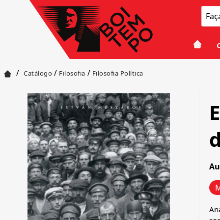
/
/
/
Catálogo
Filosofia
Filosofia Política
E
d
Au
M
Aná