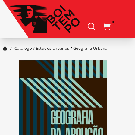
0
/
/
/
Catálogo
Estudos Urbanos
Geografia Urbana