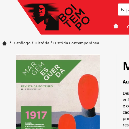
/
/
/
Catálogo
História
História Contemporânea
Au
Des
enf
e 
cad
pri
res