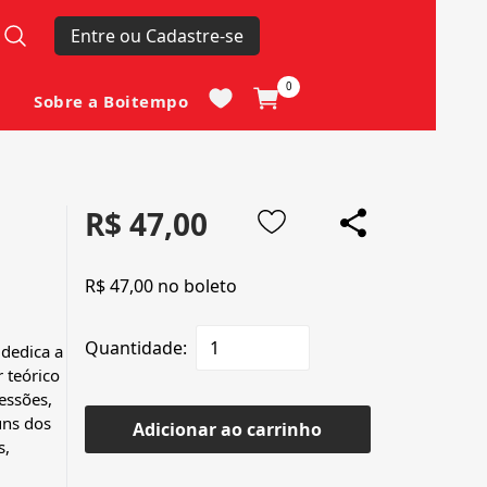
Entre ou Cadastre-se
0
Sobre a Boitempo
R$ 47,00
R$ 47,00 no boleto
Quantidade:
dedica a
 teórico
essões,
uns dos
Adicionar ao carrinho
s,