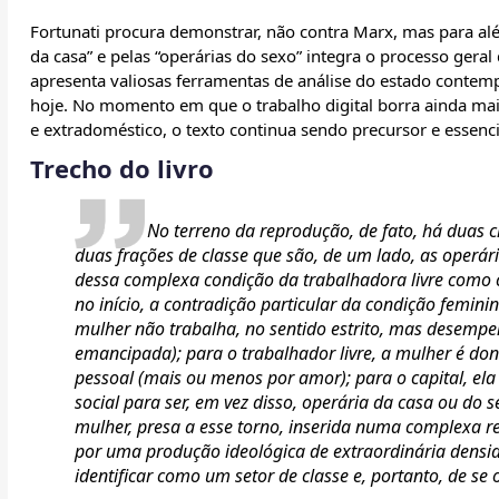
Fortunati procura demonstrar, não contra Marx, mas para alé
da casa” e pelas “operárias do sexo” integra o processo geral
apresenta valiosas ferramentas de análise do estado contem
hoje. No momento em que o trabalho digital borra ainda mais
e extradoméstico, o texto continua sendo precursor e essenc
Trecho do livro
No terreno da reprodução, de fato, há duas c
duas frações de classe que são, de um lado, as operári
dessa complexa condição da trabalhadora livre como
no início, a contradição particular da condição femini
mulher não trabalha, no sentido estrito, mas desem
emancipada); para o trabalhador livre, a mulher é dona
pessoal (mais ou menos por amor); para o capital, el
social para ser, em vez disso, operária da casa ou do 
mulher, presa a esse torno, inserida numa complexa r
por uma produção ideológica de extraordinária densida
identificar como um setor de classe e, portanto, de se