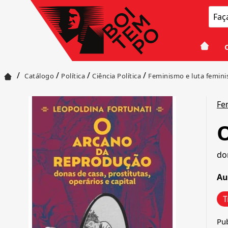
/
/
/
/
Catálogo
Política
Ciência Política
Feminismo e luta femini
Fe
O
do
Au
T
Pu