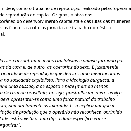
m dele, como o trabalho de reprodução realizado pelas “operária
 de reprodução do capital. Original, a obra nos
porâneo do desenvolvimento capitalista e das lutas das mulheres
 as fronteiras entre as jornadas de trabalho doméstico
ial.
lasses em confronto: a dos capitalistas e aquela formada por
as da casa e, de outro, as operárias do sexo. É justamente
 capacidade de reprodução que deriva, como mencionamos
na na sociedade capitalista. Para a ideologia burguesa, a
penha uma missão, a de esposa e mãe (mais ou menos
 de casa ou prostituta, ou seja, presta-lhe um mero serviço
a deve apresentar-se como uma força natural do trabalho
sexo, não diretamente assalariada. Isso explica por que a
elação de produção que o operário não reconhece, oprimida
de, está sujeita a uma dificuldade específica em se
 organizar”.