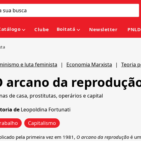
Catálogo
Boitatá
Clube
Newsletter
PNLD
sta
minismo e luta feminista
|
Economia Marxista
|
Teoria p
 arcano da reproduçã
nas de casa, prostitutas, operários e capital
toria de
Leopoldina Fortunati
rabalho
Capitalismo
blicado pela primeira vez em 1981,
O arcano da reprodução
é um 