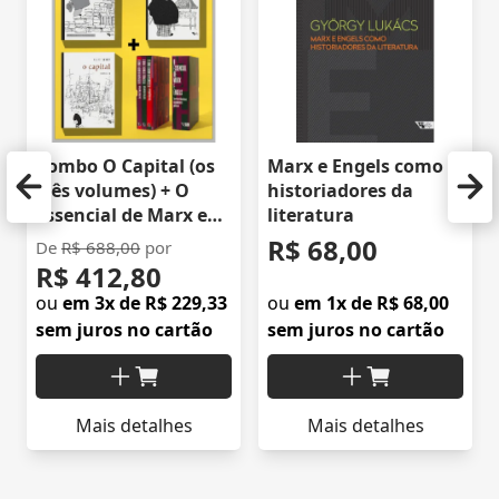
Combo O Capital (os
Marx e Engels como
três volumes) + O
historiadores da
Essencial de Marx e
literatura
Engels
R$ 68,00
De
R$ 688,00
por
R$ 412,80
ou
em 3x de R$ 229,33
ou
em 1x de R$ 68,00
sem juros no cartão
sem juros no cartão
Mais detalhes
Mais detalhes