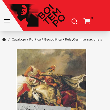
0
/
/
/
/
Catálogo
Política
Geopolítica
Relações internacionais