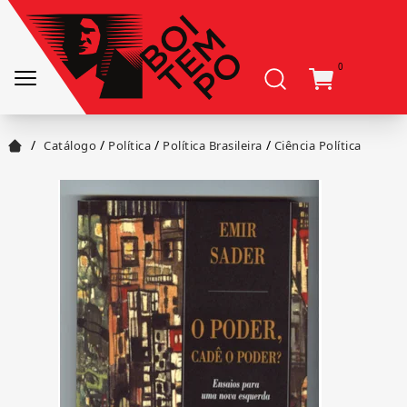
0
/
/
/
/
Catálogo
Política
Política Brasileira
Ciência Política